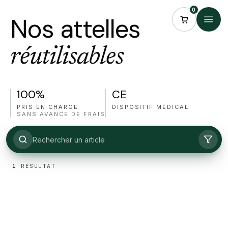
0
Nos attelles
réutilisables
100%
CE
PRIS EN CHARGE
DISPOSITIF MÉDICAL
SANS AVANCE DE FRAIS
Gekofixe
Attelle de genou à immobilisation fixe éco-conçue.
Maintien…
57,23
€
1
RÉSULTAT
GEKOMED
GENOU