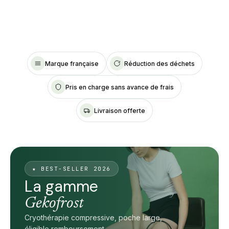
GEKOMED
ARTICULÉE
GEKOMED
CRYOTHÉRAPIE
Marque française
Réduction des déchets
Pris en charge sans avance de frais
Livraison offerte
★ BEST-SELLER 2026
La gamme
Gekofrost
Cryothérapie compressive, poche large,
éligible remboursement.